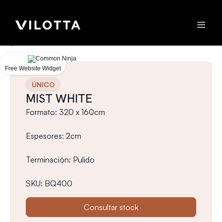
Could
not
make
request.
Free Website Widget
ÚNICO
MIST WHITE
Formato: 320 x 160cm
Espesores: 2cm
Terminación: Pulido
SKU: BQ400
Consultar stock