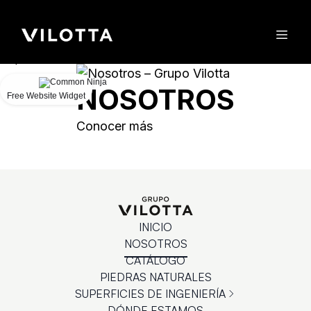
Could
not
make
request.
NOSOTROS
Free Website Widget
Conocer más
INICIO
NOSOTROS
CATÁLOGO
PIEDRAS NATURALES
SUPERFICIES DE INGENIERÍA
DÓNDE ESTAMOS